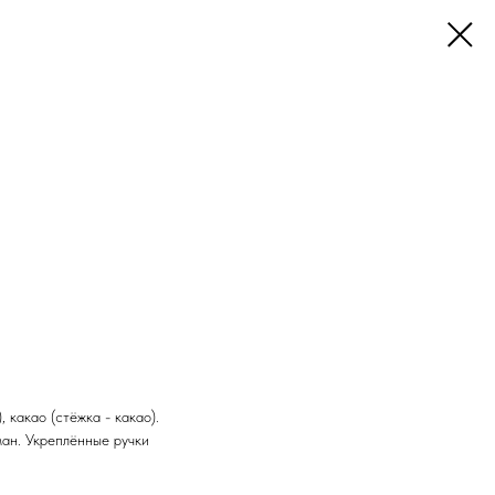
, какао (стёжка - какао).
ман. Укреплённые ручки