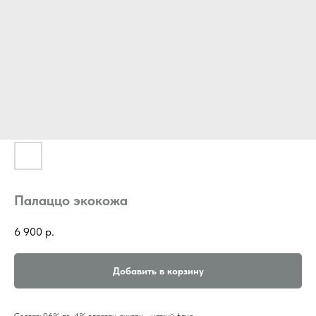
Палаццо экокожа
6 900
р.
Добавить в корзину
Состав: 96% пэ, 4% эластан, внутри - мягкий флис